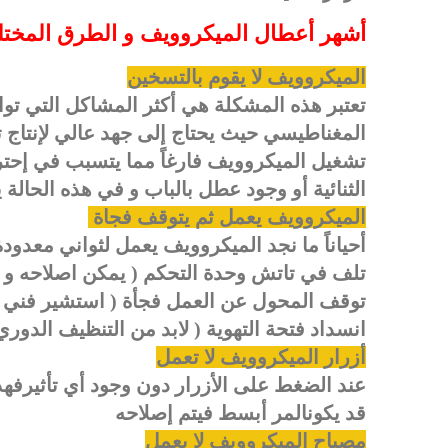
أشهر أعطال الميكروويف و الطرق المختلف
الميكروويف لا يقوم بالتسخين
تعتبر هذه المشكلة هي أكثر المشاكل التي تو
المغناطيسي حيث يحتاج إلى جهد عالي لإنتاج 
تشغيل الميكروويف فارغاً مما يتسبب في إحت
الثنائية أو وجود عطل بالباب و في هذه الحالة
ا
لميكروويف يعمل ثم يتوقف فجاة
أحياناً ما نجد الميكروويف يعمل لثواني معدو
تلف في تاتش وحدة التحكم ( يمكن اصلاحه و ت
توقف المحول عن العمل فجأة ( استشير فن
انسداد فتحة التهوية ( لابد من التنظيف الدوري
أزرار الميكروويف لا تعمل
عند الضغط على الأزرار دون وجود أي تأثيرفهذا
قد يكونالم
ر أبسط فيتم إصلاحه
مصباح الميكروويف لا يعمل