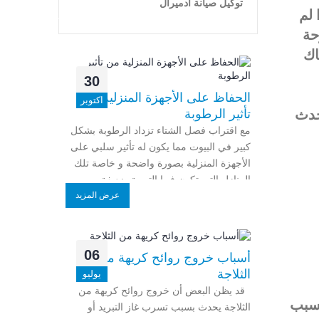
توكيل صيانة ادميرال
 لم
حة
اك
30
الحفاظ على الأجهزة المنزلية من
اكتوبر
يحدث
تأثير الرطوبة
مع اقتراب فصل الشتاء تزداد الرطوبة بشكل
كبير في البيوت مما يكون له تأثير سلبي على
الأجهزة المنزلية بصورة واضحة و خاصة تلك
المنازل التي تكون فيها التهوية ضعيفة
عرض المزيد
06
أسباب خروج روائح كريهة من
الثلاجة
يوليو
قد يظن البعض أن خروج روائح كريهة من
لسبب
الثلاجة يحدث بسبب تسرب غاز التبريد أو