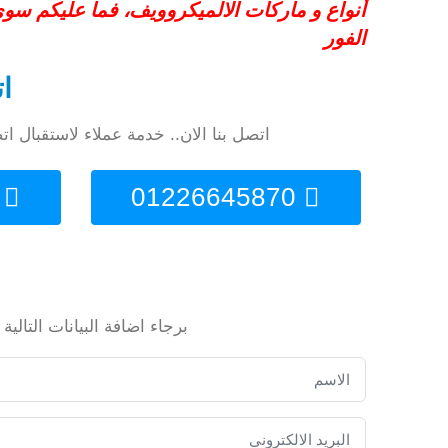
أنواع و ماركات الالميكروويف، فما عليكم سو
الفور
ات
اتصل بنا الان.. خدمة عملاء لاستقبال اتصالكم متاحة 24 ساعة متواجدون لخ
801300
01226645870
برجاء اضافة البيانات التا