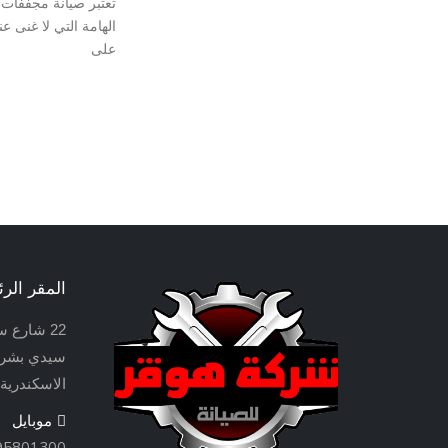
تعتبر صيانة مجففات 
الهامة التي لا غنى ع
على
المقر الر
22 شارع سعد بن أبي وقاص
سيدي بشر ق
الاسكندرية
موبايل