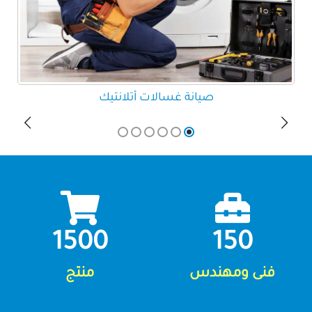
صيانة غسالات أتلانتيك
1500
150
فنى ومهندس
منتج