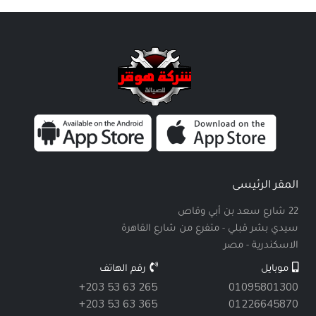
المقر الرئيسى
22 شارع سعد بن أبي وقاص
سيدي بشر قبلي - متفرع من شارع القاهرة
الاسكندرية - مصر
موبايل
رقم الهاتف
+203 53 63 265
01095801300
+203 53 63 365
01226645870